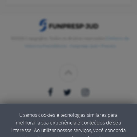
©2026 Copyrights. Todos os direitos reservados
Dinheiro de
Volta na Previdência - Funpresp-Jud + Prev4U
CONHEÇA
Usamos cookies e tecnologias similares para
melhorar a sua experiência e conteúdos de seu
Ajuda
interesse. Ao utilizar nossos serviços, você concorda