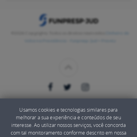
©2026 Copyrights. Todos os direitos reservados
Dinheiro de
Volta na Previdência - Funpresp-Jud + Prev4U
CONHEÇA
Usamos cookies e tecnologias similares para
melhorar a sua experiência e conteúdos de seu
Ajuda
interesse. Ao utilizar nossos serviços, você concorda
com tal monitoramento conforme descrito em nossa