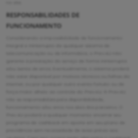
no site.
RESPONSABILIDADES DE
FUNCIONAMENTO
Considerando a impossibilidade de funcionamento
integral e ininterrupto de qualquer sistema de
telecomunicação ou de informática, o Prev.4U não
garante a prestação do serviço de forma ininterrupta
e/ou isenta de erros. Eventualmente, o sistema poderá
não estar disponível por motivos técnicos ou falhas da
internet, ou por qualquer outro evento fortuito ou de
força maior alheio ao controle do Prev.4U. A Prev.4U
não se responsabiliza pela disponibilidade,
funcionamento e/ou erros nos sites dos parceiros. O
Prev.4U poderá a qualquer momento encerrar seu
programa de cashback em aporte em seu plano de
previdência sem necessidade de aviso prévio aos