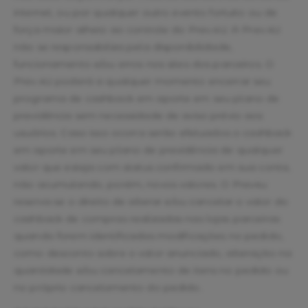
internet, ou por qualquer outro evento fortuito ou de
força maior alheio ao controle do Prev.4U. A Prev.4U
não se responsabiliza pela disponibilidade,
funcionamento e/ou erros nos sites dos parceiros. O
Prev.4U poderá a qualquer momento encerrar seu
programa de cashback em aporte em seu plano de
previdência sem necessidade de aviso prévio aos
usuários. Caso isso ocorra serão efetuados o cashback
em aporte em seu plano de previdência de qualquer
valor que esteja com status confirmado em sua conta,
não acumulando, porém, novos valores. O Prev4u
reserva-se o direito de alterar e/ou cancelar o valor do
cashback de compras realizadas nas lojas parceiras
quando forem identificadas modificações no pedido,
como desconto sobre o valor anunciado, alteração na
quantidade e/ou cancelamento de itens no pedido ou
no próprio cancelamento do pedido.