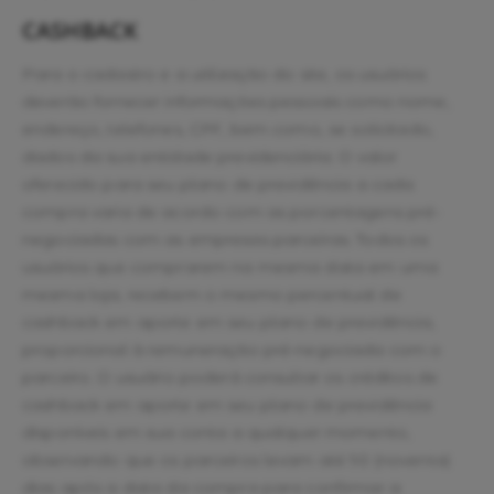
CASHBACK
Para o cadastro e a utilização do site, os usuários
deverão fornecer informações pessoais como nome,
endereço, telefones, CPF, bem como, se solicitado,
dados da sua entidade previdenciária. O valor
oferecido para seu plano de previdência a cada
compra varia de acordo com as porcentagens pré-
negociadas com as empresas parceiras. Todos os
usuários que comprarem na mesma data em uma
mesma loja, recebem o mesmo percentual de
cashback em aporte em seu plano de previdência,
proporcional à remuneração pré-negociada com o
parceiro. O usuário poderá consultar os créditos de
cashback em aporte em seu plano de previdência
disponíveis em sua conta a qualquer momento,
observando que os parceiros levam até 90 (noventa)
dias após a data da compra para confirmar a