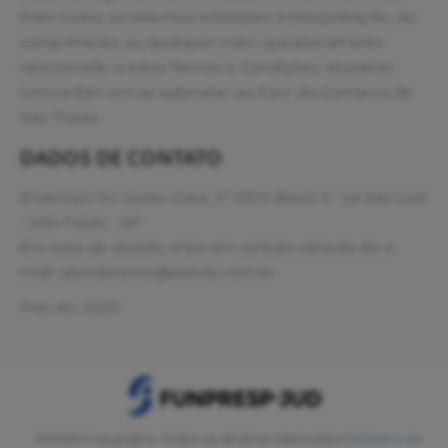
Para todos os assuntos referentes à interpretação, ao
cumprimento ou qualquer outro questionamento
relacionado a estes Termos e Condições, as partes
concordam em se submeter ao Foro da Comarca de
São Paulo.
DADOS DE CONTATO
Endereço: Av. Guido Caloi, nº 1000 Bloco 5 - Jd São Luiz
- São Paulo - SP
Em caso de dúvida, entre em contato através do e-
mail: atendimento@prev4u.com.br
Prev.4U, 2022
©2026 Copyrights. Todos os direitos reservados
Dinheiro de