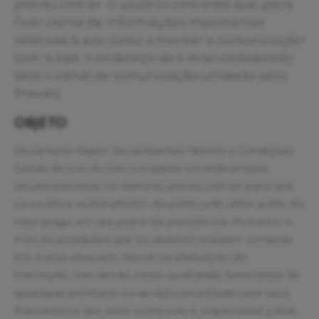
prev4u.com.br. O usuário concorda que, para
ficar ciente de informações importantes
relativas à sua conta e manter a comunicação
com a loja, o endereço de e-mail cadastrado
será o canal de comunicação utilizado pelo
Prev.4U.
OBJETO
Os serviços objeto dos presentes Termos e Condições
Gerais de Uso do Site consistem em indicar lojas
virtuais parceiras no domínio prev4u.com.br para que
os usuários se beneficiem da política de obter parte do
valor pago em seu plano de previdência. Portanto, o
Prev.4U possibilita que os usuários realizem compras
em outros sites sem intervir na efetivação da
transação, não sendo, nesta qualidade, fornecedor de
quaisquer produtos ou serviços anunciados por seus
Parceiros no site, bem como não é responsável pelas