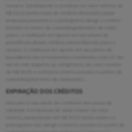
compra. Satisfazendo a condição do valor mínimo de
R$ 30,00 (trinta reais) de créditos devolvidos pelas
empresas parceiras e o participante atingir o mínimo
previsto no plano de custeio/regulamento de cada
plano, o cashback em aporte em seu plano de
previdência desses créditos estará liberado para o
usuário. O cashback em aporte em seu plano de
previdência são processados e realizados todo 15° dia
útil do mês seguinte ao atingimento do valor mínimo
de R$ 30,00 e conforme mínimo previsto no plano de
custeio/regulamento de cada plano.
EXPIRAÇÃO DOS CRÉDITOS
Atenção! O seu saldo de cashback tem prazo de
validade. Na hipótese de saldo inferior ao valor
mínimo estabelecido em R$ 30,00 (trinta reais) e o
participante não atingir o mínimo previsto no plano de