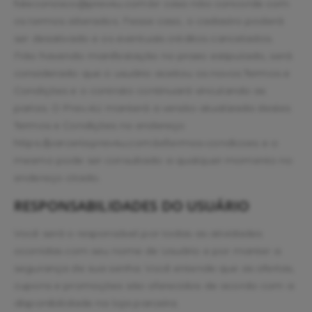
faleconosco@prev4u.com.br caso não concorde com
os termos alterados. Nesse caso, o cadastro poderá
ser desativado e os eventuais créditos cancelados.
Não havendo manifestação no prazo estipulado, será
considerado que o usuário aceitou os novos Termos e
Condições e o contrato continuará vinculando as
partes. O Prev.4U manterá a versão atualizada destes
Termos e Condições no endereço
https://parceria.prev4u.com.br/termos-condicoes e o
mesmo pode ser consultado a qualquer momento no
endereço citado.
RESPONSABILIDADES DO USUÁRIO
Você será o responsável por todas as atividades
ocorridas com seu nome de Usuário e por manter a
segurança de sua senha. Você entende que as ofertas,
cupons e promoções são oferecidos de acordo com a
disponibilidade na loja parceira.