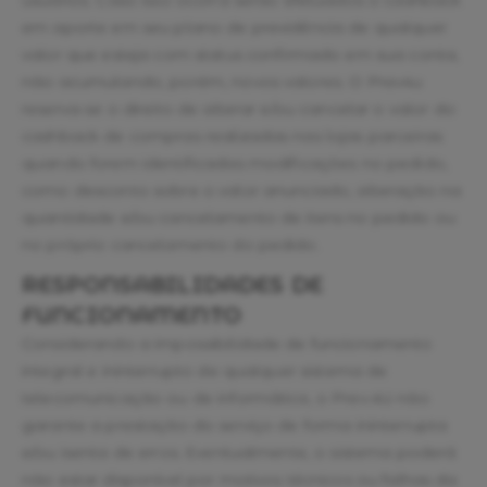
usuários. Caso isso ocorra serão efetuados o cashback
em aporte em seu plano de previdência de qualquer
valor que esteja com status confirmado em sua conta,
não acumulando, porém, novos valores. O Prev4u
reserva-se o direito de alterar e/ou cancelar o valor do
cashback de compras realizadas nas lojas parceiras
quando forem identificadas modificações no pedido,
como desconto sobre o valor anunciado, alteração na
quantidade e/ou cancelamento de itens no pedido ou
no próprio cancelamento do pedido.
RESPONSABILIDADES DE
FUNCIONAMENTO
Considerando a impossibilidade de funcionamento
integral e ininterrupto de qualquer sistema de
telecomunicação ou de informática, o Prev.4U não
garante a prestação do serviço de forma ininterrupta
e/ou isenta de erros. Eventualmente, o sistema poderá
não estar disponível por motivos técnicos ou falhas da