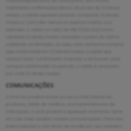
custeio/regulamento de cada plano, sem novos
cashbacks confirmados dentro do prazo de 12 (doze)
meses, o saldo expirará quando completar 12 (doze)
meses e 1 (um) dia. Vamos te explicar melhor, por
exemplo: o saldo no valor de R$ 20,00 terá como
validade 12 (doze) meses contados a partir do último
cashback confirmado, ou seja, caso nenhuma compra
seja confirmada em 12 (doze) meses, o saldo que
consta como 'confirmado' é zerado e se houver uma
compra confirmada no período, o saldo é renovado
por mais 12 (doze) meses.
COMUNICAÇÕES
O Prev.4U poderá enviar ao seu e-mail ofertas de
produtos, saldo de créditos, acompanhamento de
indicações, e você poderá a qualquer momento optar
em não mais receber nossas comunicações. Para isso,
basta solicitar o não envio de emails em seu cadastro