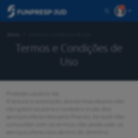
1
Início
Termos e Condições de uso
Termos e Condições de
Uso
Prezado usuário (a),
A leitura e aceitação dos termos abaixo são
obrigatórias para o cadastro e uso dos
serviços oferecidos pelo Prev.4U. Se você não
concordar com os termos, não pode usar os
serviços oferecidos dentro do domínio