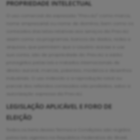
PROPRIEDADE INTELECTUAL
O uso comercial da expressão “Prev.4U” como marca,
nome empresarial ou nome de domínio, bem como os
conteúdos das telas relativas aos serviços da Prev.4U
assim como os programas, bancos de dados, redes e
arquivos, que permitem que o Usuário acesse e use
sua conta, são de propriedade do Prev.4U e estão
protegidos pelas leis e tratados internacionais de
direito autoral, marcas, patentes, modelos e desenhos
industriais. O uso indevido e a reprodução total ou
parcial dos referidos conteúdos são proibidos, salvo a
autorização expressa da Prev.4U.
LEGISLAÇÃO APLICÁVEL E FORO DE
ELEIÇÃO
Todos os itens destes Termos e Condições são regidos
pelas leis vigentes na República Federativa do Brasil.