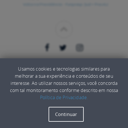
Volta na Previdência - Funpresp-Jud + Prev4U
CONHEÇA
Usamos cookies e tecnologias similares para
melhorar a sua experiência e conteúdos de seu
Ajuda
interesse. Ao utilizar nossos serviços, você concorda
com tal monitoramento conforme descrito em nossa
Política de Privacidade.
O uso deste site está sujeito aos termos e condições do
Continuar
Termo de Uso
e
Política de privacidade.