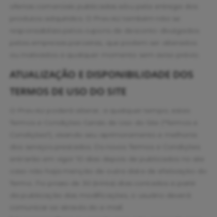
ofertas comerciais publicadas e/ou pela entrega dos
produtos adquiridos. O Prev.4U também não se
responsabiliza pelos cupons de desconto divulgados
pelas empresas parceiras, que podem ser alterados
ou inativados a qualquer momento sem aviso prévio.
ATUALIZAÇÃO E DISPONIBILIDADE DOS
TERMOS DE USO DO SITE
O Prev.4U poderá alterar, a qualquer tempo, estes
Termos e Condições Gerais de Uso do Site ("Termos e
Condições"), visando seu aprimoramento e melhoria
dos serviços prestados. Os novos Termos e Condições
entrarão em vigor 10 dias depois de publicados no site
caso não haja menção de outra data de efetivação do
Termo. No prazo de 30 (trinta) dias contados a partir
da publicação das modificações, o usuário deverá
comunicar-se através do e-mail